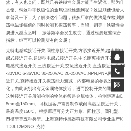
然，有人也会问，既然只有铁磁性金属才能产生涡流，那为什
么铝、铜这种非铁磁性的金属也能检测到呢？这里顺便也给大
家普及一下，为了解决这个问题，很多厂家的做法是在检测振
荡电磁场幅值的同时检测其振荡频率，当铝、铜等非铁磁性金
属进入感应区时 ，振荡频率会发生改变，通过检测这些综合
指标，继而可以检测所有的金属 ）
克特电感式接近开关,圆柱形接近开关,方形接近开关,超小型电
感式接近开关,超短型电感式接近开关,中长距离接近开关,两线
电感式接近开关,三线接近开关,交流接近开关,直流接近开关,10
-30VDC,6-36VDC,90-250VAC,20-250VAC,NPN,PNP,四线接
近开关,克特接近开关振荡能力衰减，内部电路的参数发生变
化，由此识别出有无金属物体接近，进而控制开关的通或断。
这种接近开关所能检测的物体必须是金属物体，检测距离由0.
8mm至150mm。可根据客户需要制作成耐高温型接近开关，
最高温度150℃。根据原理可分为正方形、圆柱形、圆孔型、
凹槽型等五种类型。上海克特传感器科技有限公司专业生产K
TDJL12M2NO_克特