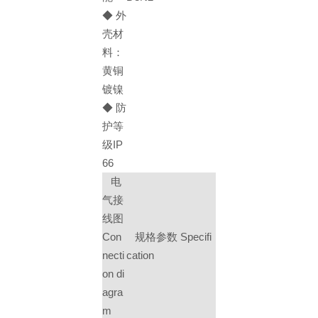
◆ 外
壳材
料：
黄铜
镀镍
◆ 防
护等
级IP
66
电
气接
线图
Con
规格参数 Specifi
necti
cation
on di
agra
m