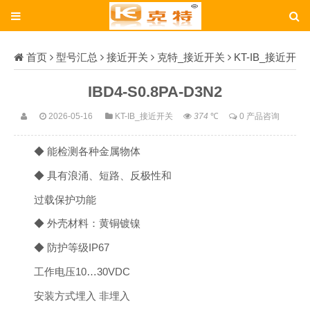
首页
型号汇总
接近开关
克特_接近开关
KT-IB_接近开
关
IBD4-S0.8PA-D3N2
IBD4-S0.8PA-D3N2
2026-05-16
KT-IB_接近开关
374
℃
0 产品咨询
◆ 能检测各种金属物体
◆ 具有浪涌、短路、反极性和
过载保护功能
◆ 外壳材料：黄铜镀镍
◆ 防护等级IP67
工作电压
10…30VDC
安装方式
埋入 非埋入