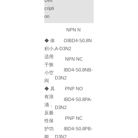
Des
cripti
on
NPN N
◆ 体
OIBD4-S0.8N
积小,
A-D3N2
适用
NPN NC
于狭
IBD4-S0.8NB-
小空
D3N2
间
◆ 具
PNP NO
有浪
IBD4-S0.8PA-
涌，
D3N2
反极
PNP NC
性保
护功
IBD4-S0.8PB-
能
D3N2