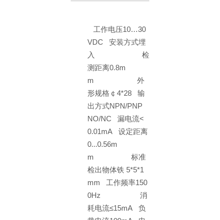
工作电压10…30
VDC 安装方式埋
入 检
测距离0.8m
m 外
形规格￠4*28 输
出方式NPN/PNP
NO/NC 漏电流<
0.01mA 设定距离
0...0.56m
m 标准
检出物体铁 5*5*1
mm 工作频率150
0Hz 消
耗电流≤15mA 负