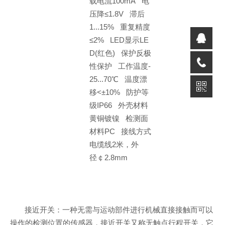
载电流100mA 电
压降≤1.8V 滞后
1...15% 重复精度
≤2% LED显示LE
D(红色) 保护反极
性保护 工作温度-
25...70℃ 温度漂
移<±10% 防护等
级IP66 外壳材料
黄铜镀镍 检测面
材料PC 接线方式
电缆线2米，外
径￠2.8mm
接近开关：一种无需与运动部件进行机械直接接触而可以
操作的检测位置的传感器，接近开关又称无触点行程开关，它