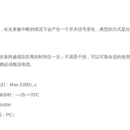
，在光束被中断的情况下会产生一个开关信号变化，典型的方式是
光束跨越感应距离的时间仅一次；不易受干扰，可以可靠合适的使
都必须敷设电缆。
：Max.3,000しx
存时：—25~+70℃
5%RH
面：PC）