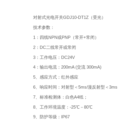
对射式光电开关GDJ10-DT1Z（受光）
技术参数：
1：四线NPN或PNP（常开+常闭）
2：DC二线常开或常闭
3：工作电压：DC24V
4：输出电流：200mA (交流 300mA)
5、感应方式：红外感应
6、响应时间：对射型＜5ms/漫反射型＜3ms
7、标准检测体：白色A4纸；
8、工作环境温度：-25℃－80℃
9、防护等级：IP67