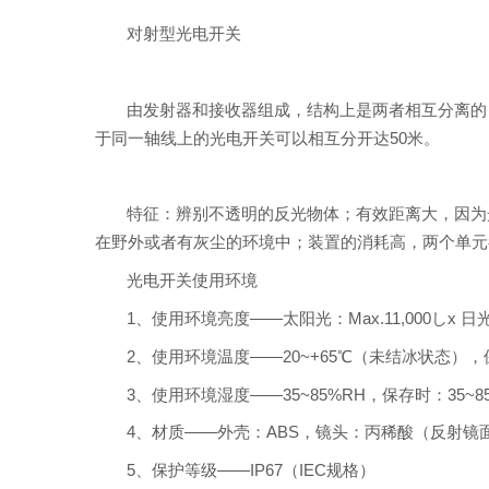
对射型光电开关
由发射器和接收器组成，结构上是两者相互分离的
于同一轴线上的光电开关可以相互分开达50米。
特征：辨别不透明的反光物体；有效距离大，因为
在野外或者有灰尘的环境中；装置的消耗高，两个单元
光电开关使用环境
1、使用环境亮度——太阳光：Max.11,000しx 日光灯
2、使用环境温度——20~+65℃（未结冰状态），保
3、使用环境湿度——35~85%RH，保存时：35~8
4、材质——外壳：ABS，镜头：丙稀酸（反射镜
5、保护等级——IP67（IEC规格）