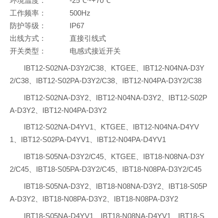
环境温度：
-25℃~+70℃
工作频率：
500Hz
防护等级：
IP67
出线方式：
直接引线式
开关类型：
电感式接近开关
IBT12-S02NA-D3Y2/C38、KTGEE、IBT12-N04NA-D3Y
2/C38、IBT12-S02PA-D3Y2/C38、IBT12-N04PA-D3Y2/C38
IBT12-S02NA-D3Y2、IBT12-N04NA-D3Y2、IBT12-S02P
A-D3Y2、IBT12-N04PA-D3Y2
IBT12-S02NA-D4YV1、KTGEE、IBT12-N04NA-D4YV
1、IBT12-S02PA-D4YV1、IBT12-N04PA-D4YV1
IBT18-S05NA-D3Y2/C45、KTGEE、IBT18-N08NA-D3Y
2/C45、IBT18-S05PA-D3Y2/C45、IBT18-N08PA-D3Y2/C45
IBT18-S05NA-D3Y2、IBT18-N08NA-D3Y2、IBT18-S05P
A-D3Y2、IBT18-N08PA-D3Y2、IBT18-N08PA-D3Y2
IBT18-S05NA-D4YV1、IBT18-N08NA-D4YV1、IBT18-S