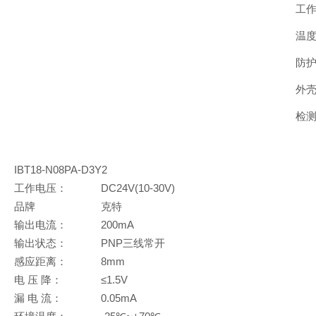
工作
温度
防护
外壳
检测
IBT18-N08PA-D3Y2
工作电压：
DC24V(10-30V)
品牌
克特
输出电流：
200mA
输出状态：
PNP三线常开
感应距离：
8mm
电 压 降：
≤1.5V
漏 电 流：
0.05mA