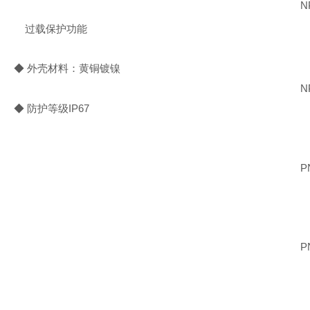
N
过载保护功能
◆ 外壳材料：黄铜镀镍
NP
◆ 防护等级IP67
PN
PN