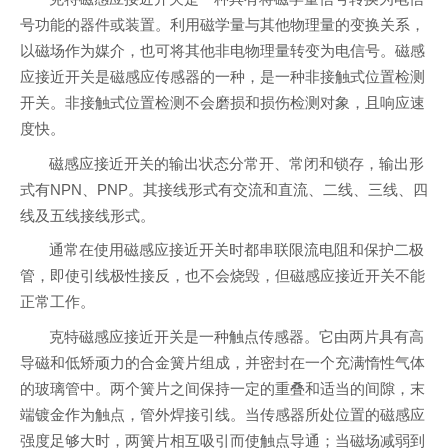
号功能的器件或装置。利用磁学量与其他物理量的变换关系，
以磁场作为媒介，也可将其他非电物理量转变为电信号。磁感
应接近开关是磁感应传感器的一种，是一种非接触式位置检测
开关。非接触式位置检测不会磨损和损伤检测对象，且响应速
度快。
磁感应接近开关的输出状态分常开、常闭和锁存，输出形
式有NPN、PNP。其接线形式有交流和直流、二线、三线、四
线及五线接线形式。
通常在使用磁感应接近开关时都串联限流电阻和保护二极
管，即使引线极性接反，也不会烧毁，但磁感应接近开关不能
正常工作。
克特磁感应接近开关是一种触点传感器。它由两片具有高
导磁和低矫顽力的合金簧片组成，并密封在一个充满惰性气体
的玻璃管中。两个簧片之间保持一定的重叠和适当的间隙，末
端镀金作为触点，管外焊接引线。当传感器所处位置的磁感应
强度足够大时，两簧片相互吸引而使触点导通；当磁场减弱到