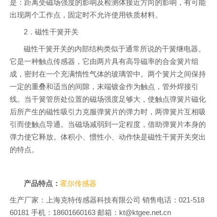
是：距离受磁场强度的影响及检测体接近方向的影响，有可能
出现两个工作点，固定时不允许使用铁质材料。
2．磁性干簧开关
磁性干簧开关的内部结构类似于通常所说的干簧继电器。
它是一种触点传感器，它由两片具有高导磁率的合金簧片组
成，密封在一个充满惰性气体的玻璃管中。两个簧片之间保持
一定的重叠和适当的间隙，末端镀金作为触点，管外焊接引
线。当干簧管所处位置的磁场强度足够大，使触点弹簧片磁化
后所产生的磁性吸引力克服弹簧片的弹力时，两弹簧片互相吸
引而使触点导通。当磁场减弱到一定程度，借助弹簧片本身的
弹力使它释放。体积小、惯性小、动作快是磁性干簧开关突出
的特点。
产品特点：
霍尔传感器
生产厂家：上海克特传感器科技有限公司 销售电话：021-518
60181 手机：18601660163 邮箱：kt@ktgee.net.cn