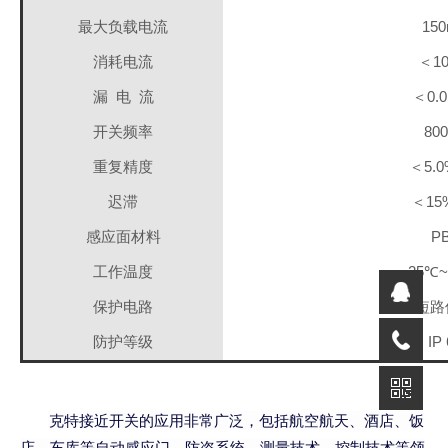
最大负载电流
15
消耗电流
＜1
漏 电 流
＜0.
开关频率
80
重复精度
＜5.0
迟滞
＜15%
感应面材料
P
工作温度
-25℃
保护电路
短路
防护等级
IP
克特接近开关的应用非常广泛，包括航空航天、酒店、饭
店、车库等自动感应门、防盗系统、测量技术、控制技术等领