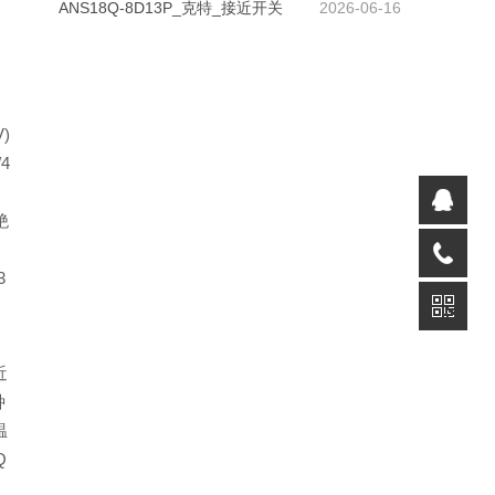
ANS18Q-8D13P_克特_接近开关
2026-06-16
无
、
V)
/4
绝
，
3
近
种
温
Q