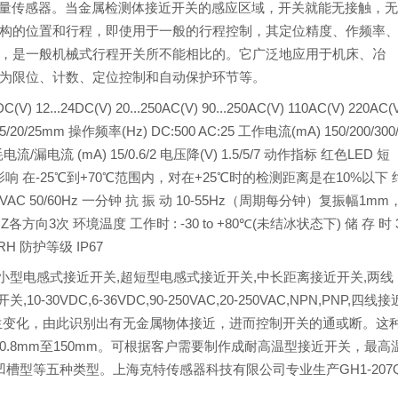
量传感器。当金属检测体接近开关的感应区域，开关就能无接触，
构的位置和行程，即使用于一般的行程控制，其定位精度、作频率
，是一般机械式行程开关所不能相比的。它广泛地应用于机床、冶
为限位、计数、定位控制和自动保护环节等。
12...24DC(V) 20...250AC(V) 90...250AC(V) 110AC(V) 220AC(
0/15/20/25mm 操作频率(Hz) DC:500 AC:25 工作电流(mA) 150/200/300
电流/漏电流 (mA) 15/0.6/2 电压降(V) 1.5/5/7 动作指标 红色LED 短
温度影响 在-25℃到+70℃范围内，对在+25℃时的检测距离是在10%以下 
500VAC 50/60Hz 一分钟 抗 振 动 10-55Hz（周期每分钟）复振幅1mm
、Z各方向3次 环境温度 工作时 : -30 to +80℃(未结冰状态下) 储 存 时 
 RH 防护等级 IP67
小型电感式接近开关,超短型电感式接近开关,中长距离接近开关,两线
VDC,6-36VDC,90-250VAC,20-250VAC,NPN,PNP,四线接
生变化，由此识别出有无金属物体接近，进而控制开关的通或断。这
.8mm至150mm。可根据客户需要制作成耐高温型接近开关，最高
槽型等五种类型。上海克特传感器科技有限公司专业生产GH1-207