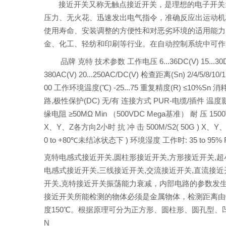
接近开关又称无触点接近开关，是理想的电子开关
压力、无火花、迅速发出电气指令，准确反应出运动机
使用寿命、安装调整的方便性和对恶劣环境的适用能力
金、化工、轻纺和印刷等行业。在自动控制系统中可作
品牌 克特 技术参数 工作电压 6...36DC(V) 15...30DC(V) 
380AC(V) 20...250AC/DC(V) 检查距离(Sn) 2/4/5/8/1
00 工作环境温度(℃) -25...75 重复精度(R) ≤10%Sn 消耗
路,极性保护(DC) 无/有 连接方式 PUR-电缆/插件 
缘电阻 ≥50MΩ Min （500VDC Mega基准） 耐 压 1
X、Y、Z各方向2小时 抗 冲 击 500M/S2( 50G ) X、Y
0 to +80℃未结冰状态下 ) 环境湿度 工作时: 35 to 95%
克特电感式接近开关,圆柱形接近开关,方形接近开关,超
电感式接近开关,三线接近开关,交流接近开关,直流接近开关,10-30
开关,克特接近开关振荡能力衰减，内部电路的参数发
接近开关所能检测的物体必须是金属物体，检测距离由0
度150℃。根据原理可分为正方形、圆柱形、圆孔型、凹
N